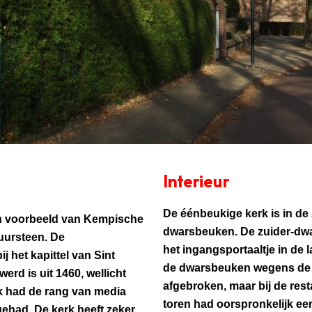
Interieur
De éénbeukige kerk is in de
en voorbeeld van Kempische
dwarsbeuken. De zuider-dwa
tuursteen. De
het ingangsportaaltje in de 
j het kapittel van Sint
de dwarsbeuken wegens de s
rd is uit 1460, wellicht
afgebroken, maar bij de res
rk had de rang van media
toren had oorspronkelijk een
gehad.
De kerk heeft zeker