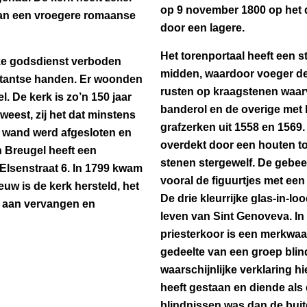
op 9 november 1800 op het d
van een vroegere romaanse
door een lagere.
Het torenportaal heeft een s
eke godsdienst verboden
midden, waardoor voeger d
stantse handen. Er woonden
rusten op kraagstenen waarv
l. De kerk is zo’n 150 jaar
banderol en de overige met 
weest, zij het dat minstens
grafzerken uit 1558 en 1569.
n wand werd afgesloten en
overdekt door een houten to
n Breugel heeft een
stenen stergewelf. De gebee
Elsenstraat 6. In 1799 kwam
vooral de figuurtjes met ee
uw is de kerk hersteld, het
De drie kleurrijke glas-in-l
jk aan vervangen en
leven van Sint Genoveva. I
priesterkoor is een merkwaar
gedeelte van een groep blin
waarschijnlijke verklaring hi
heeft gestaan en diende als
blindnissen was dan de buite