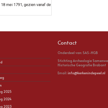
 18 mei 1791, gezien vanaf de
Contact
Onderdeel van: SAS-HGB
Stichting Archeologie Samenwe
nd
Historische Geografie Brabant
Email:
info@kerkenindepeel.nl
leg
n
ag 2025
ag 2024
ag 2023