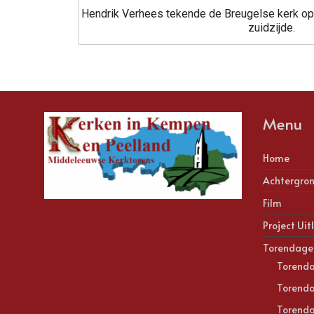
Hendrik Verhees tekende de Breugelse kerk op
zuidzijde.
Menu
Home
Achtergro
Film
Project Uit
Torendage
Torend
Torend
Torend