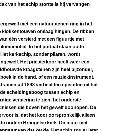
ak van het schip stortte is hij vervangen
tergewelf met een natuurstenen ring in het
e klokkentouwen omlaag hingen. De ribben
an één versierd met een figuurtje met
bloemmotief. In het portaal staan oude
 Het kerkschip, zonder pilaren, wordt
ngewelf. Het priesterkoor heeft weer een
ldhouwde kraagstenen zijn heel bijzonder,
n boek in de hand, of een muziekinstrument.
oodramen uit 1893 verbeelden episoden uit het
n de scheidingsboog tussen schip en
dige versiering te zien: het onderste
dnissen die boven het gewelf doorlopen. De
ervoor is, dat het koor oorspronkelijk alleen
 de oudere Breugelse kerk. De muur met
nmuur van dat kerkje. Het schip zou er later