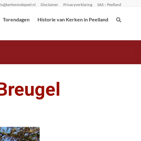
fo@kerkenindepeel.nl
Disclaimer
Privacyverklaring
SAS – Peelland
Torendagen
Historie van Kerken in Peelland
Breugel