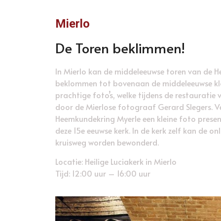
Mierlo
De Toren beklimmen!
In Mierlo kan de middeleeuwse toren van de H
beklommen tot bovenaan de middeleeuwse klo
prachtige foto’s, welke tijdens de restauratie
door de Mierlose fotograaf Gerard Slegers. V
Heemkundekring Myerle een kleine foto prese
deze 15e eeuwse kerk. In de kerk zelf kan de o
kruisweg worden bewonderd.
Locatie: Heilige Luciakerk in Mierlo
Tijd: 12:00 uur – 16:00 uur