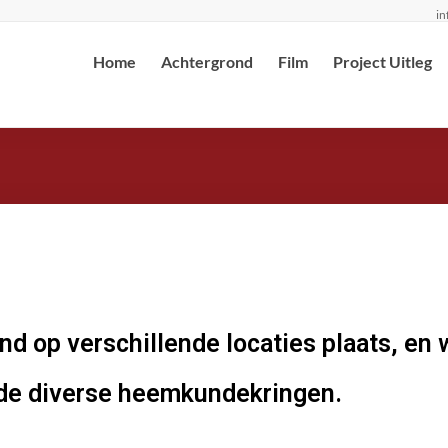
in
Home
Achtergrond
Film
Project Uitleg
 op verschillende locaties plaats, en
n de diverse heemkundekringen.