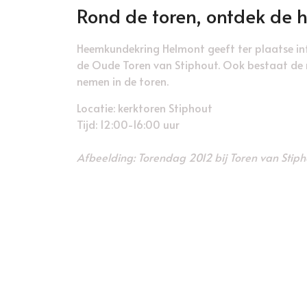
Rond de toren, ontdek de hi
Heemkundekring Helmont geeft ter plaatse inf
de Oude Toren van Stiphout. Ook bestaat de m
nemen in de toren.
Locatie: kerktoren Stiphout
Tijd: 12:00-16:00 uur
Afbeelding: Torendag 2012 bij Toren van Stiph