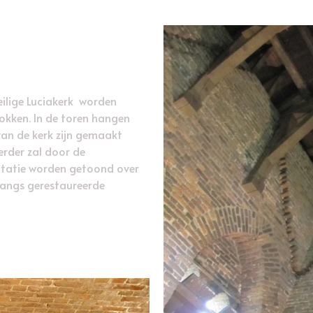
eilige Luciakerk worden
kken. In de toren hangen
 van de kerk zijn gemaakt
erder zal door de
ntatie worden getoond over
nlangs gerestaureerde