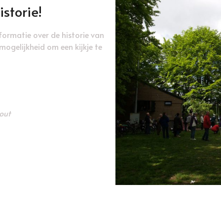
storie!
ormatie over de historie van
ogelijkheid om een kijkje te
out