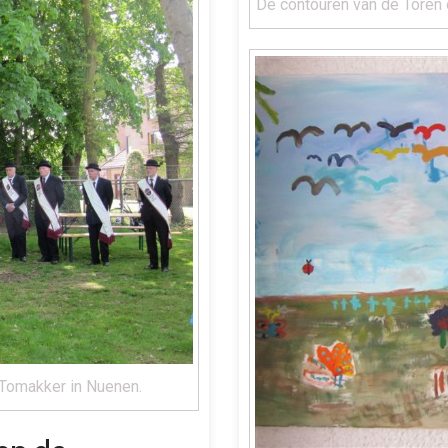
De contouren van de Toren 
 Tomakker in Nuenen.
op de