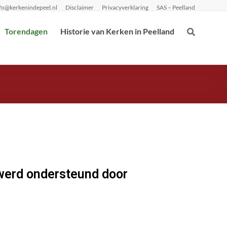
fo@kerkenindepeel.nl
Disclaimer
Privacyverklaring
SAS – Peelland
Torendagen
Historie van Kerken in Peelland
 werd ondersteund door