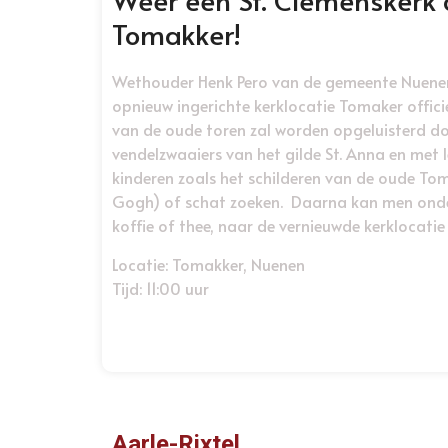
Tomakker!
Wethouder Henk Pero van de gemeente Nuenen
opnieuw ingerichte kerklocatie Tomaker offici
van de oude toren zal worden opgeluisterd d
vendelzwaaiers van het gilde St. Anna en met l
kinderen zoals het schilderen van de oude Tom
Gogh) of schat zoeken. Daarna kan men onde
koffie of thee, naar de vernieuwde kerklocatie 
Locatie: Tomakker, Nuenen
Tijd: 11:00 uur
Aarle-Rixtel