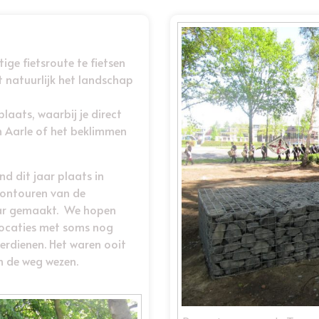
ge fietsroute te fietsen
 natuurlijk het landschap
laats, waarbij je direct
n Aarle of het beklimmen
d dit jaar plaats in
 contouren van de
aar gemaakt. We hopen
locaties met soms nog
erdienen. Het waren ooit
n de weg wezen.