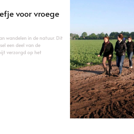
fje voor vroege
n wandelen in de natuur. Dit
el een deel van de
ijt verzorgd op het