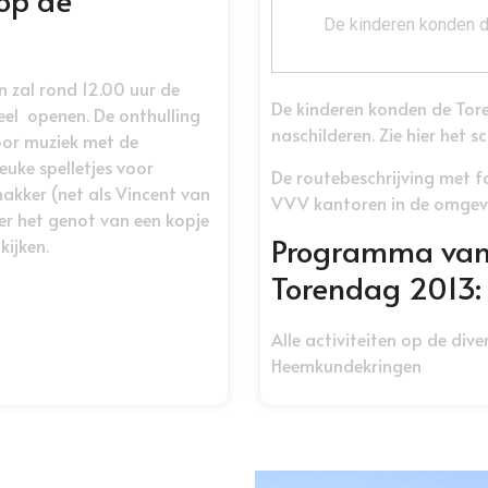
De kinderen konden d
 zal rond 12.00 uur de
De kinderen konden de Tor
eel openen. De onthulling
naschilderen. Zie hier het s
oor muziek met de
euke spelletjes voor
De routebeschrijving met fo
akker (net als Vincent van
VVV kantoren in de omgevi
r het genot van een kopje
Programma van d
kijken.
Torendag 2013:
Alle activiteiten op de div
Heemkundekringen