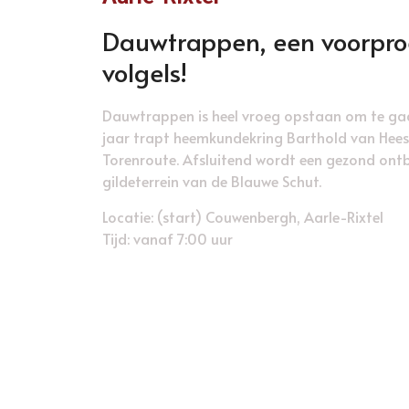
Dauwtrappen, een voorproe
volgels!
Dauwtrappen is heel vroeg opstaan om te gaa
jaar trapt heemkundekring Barthold van Heess
Torenroute. Afsluitend wordt een gezond ontb
gildeterrein van de Blauwe Schut.
Locatie: (start) Couwenbergh, Aarle-Rixtel
Tijd: vanaf 7:00 uur