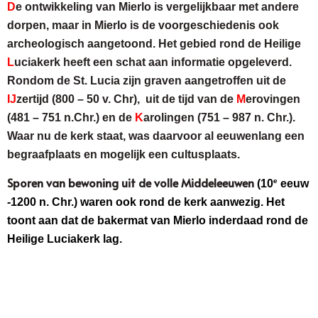
D
e ontwikkeling van Mierlo is vergelijkbaar met andere
dorpen, maar in Mierlo is de voorgeschiedenis ook
archeologisch aangetoond. Het gebied rond de Heilige
L
uciakerk heeft een schat aan informatie opgeleverd.
Rondom de St. Lucia zijn graven aangetroffen uit de
IJ
zertijd (800 – 50 v. Chr), uit de tijd van de
M
erovingen
(481 – 751
n.Chr.) en de
K
arolingen (751 – 987 n. Chr.).
Waar nu de kerk staat, was daarvoor al eeuwenlang een
begraafplaats en mogelijk een cultusplaats.
Sporen van bewoning uit de volle Middeleeuwen
e
(10
eeuw
-1200 n. Chr.) waren ook rond de kerk aanwezig. Het
toont aan dat de bakermat van Mierlo inderdaad rond de
Heilige Luciakerk lag.