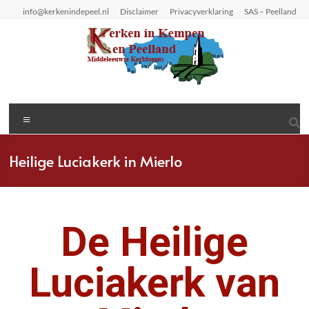
info@kerkenindepeel.nl
Disclaimer
Privacyverklaring
SAS – Peelland
Heilige Luciakerk in Mierlo
De Heilige
Luciakerk van